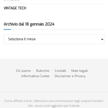
VINTAGE TECH
Archivio dal 18 gennaio 2024
Archivio
dal
18
gennaio
2024
Chi siamo
Rubriche
Contatti
Note legali
Informativa Cookie
Disclaimer e Privacy
Come affiliati a terzi, otteniamo una commissione dagli acquisti tramite i
link, senza costi aggiuntivi per l'utente.