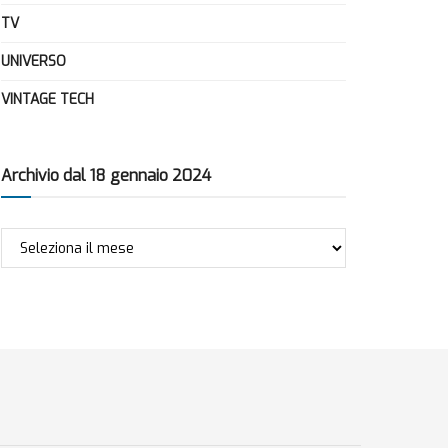
TV
UNIVERSO
VINTAGE TECH
Archivio dal 18 gennaio 2024
Archivio
dal
18
gennaio
2024