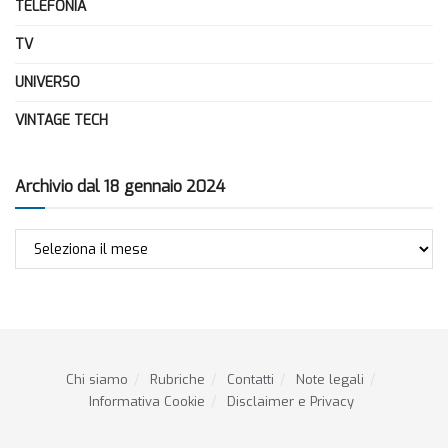
TELEFONIA
TV
UNIVERSO
VINTAGE TECH
Archivio dal 18 gennaio 2024
Archivio
dal
18
gennaio
2024
Chi siamo
Rubriche
Contatti
Note legali
Informativa Cookie
Disclaimer e Privacy