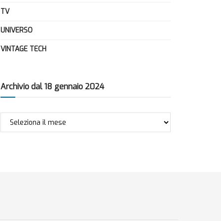
TV
UNIVERSO
VINTAGE TECH
Archivio dal 18 gennaio 2024
Archivio
dal
18
gennaio
2024