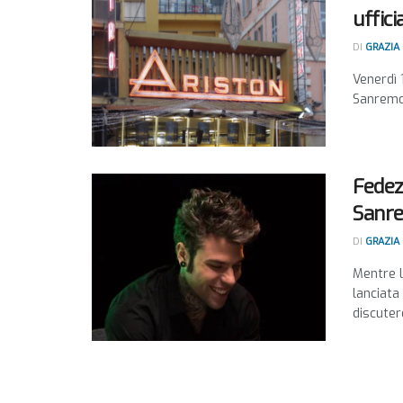
uffici
DI
GRAZIA
Venerdì 
Sanremo,
Fedez 
Sanre
DI
GRAZIA
Mentre l
lanciata
discuter