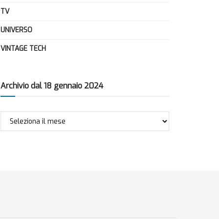
TV
UNIVERSO
VINTAGE TECH
Archivio dal 18 gennaio 2024
Archivio
dal
18
gennaio
2024