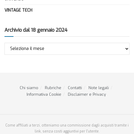
VINTAGE TECH
Archivio dal 18 gennaio 2024
Archivio
dal
18
gennaio
2024
Chi siamo
Rubriche
Contatti
Note legali
Informativa Cookie
Disclaimer e Privacy
Come affiliati a terzi, otteniamo una commissione dagli acquisti tramite i
link, senza costi aggiuntivi per l'utente.