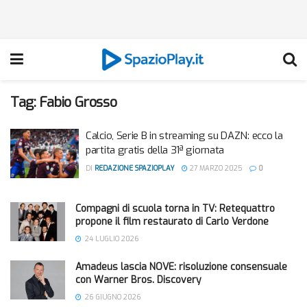
Tag:
Fabio Grosso
Calcio, Serie B in streaming su DAZN: ecco la
partita gratis della 31ª giornata
DI
REDAZIONE SPAZIOPLAY
27 MARZO 2025
0
Compagni di scuola torna in TV: Retequattro
propone il film restaurato di Carlo Verdone
24 LUGLIO 2026
Amadeus lascia NOVE: risoluzione consensuale
con Warner Bros. Discovery
26 GIUGNO 2026