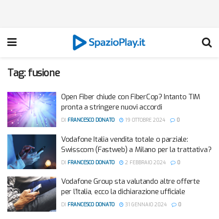
Tag:
fusione
Open Fiber chiude con FiberCop? Intanto TIM
pronta a stringere nuovi accordi
DI
FRANCESCO DONATO
19 OTTOBRE 2024
0
Vodafone Italia vendita totale o parziale:
Swisscom (Fastweb) a Milano per la trattativa?
DI
FRANCESCO DONATO
2 FEBBRAIO 2024
0
Vodafone Group sta valutando altre offerte
per l’Italia, ecco la dichiarazione ufficiale
DI
FRANCESCO DONATO
31 GENNAIO 2024
0