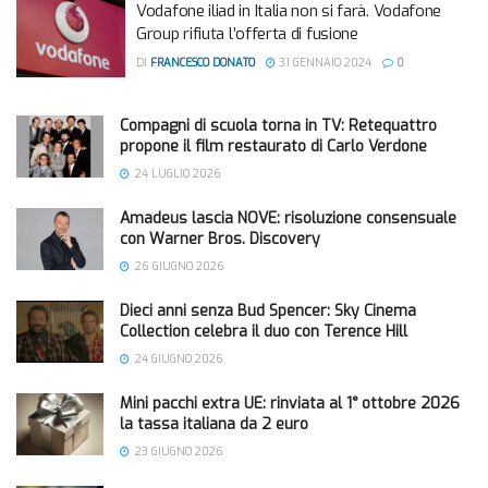
Vodafone iliad in Italia non si farà. Vodafone
Group rifiuta l’offerta di fusione
DI
FRANCESCO DONATO
31 GENNAIO 2024
0
Compagni di scuola torna in TV: Retequattro
propone il film restaurato di Carlo Verdone
24 LUGLIO 2026
Amadeus lascia NOVE: risoluzione consensuale
con Warner Bros. Discovery
26 GIUGNO 2026
Dieci anni senza Bud Spencer: Sky Cinema
Collection celebra il duo con Terence Hill
24 GIUGNO 2026
Mini pacchi extra UE: rinviata al 1° ottobre 2026
la tassa italiana da 2 euro
23 GIUGNO 2026