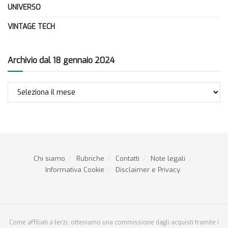
UNIVERSO
VINTAGE TECH
Archivio dal 18 gennaio 2024
Archivio
dal
18
gennaio
2024
Chi siamo
Rubriche
Contatti
Note legali
Informativa Cookie
Disclaimer e Privacy
Come affiliati a terzi, otteniamo una commissione dagli acquisti tramite i