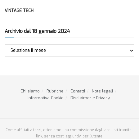
VINTAGE TECH
Archivio dal 18 gennaio 2024
Archivio
dal
18
gennaio
2024
Chi siamo
Rubriche
Contatti
Note legali
Informativa Cookie
Disclaimer e Privacy
Come affiliati a terzi, otteniamo una commissione dagli acquisti tramite i
link, senza costi aggiuntivi per l'utente.