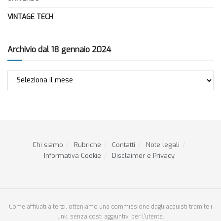
VINTAGE TECH
Archivio dal 18 gennaio 2024
Archivio
dal
18
gennaio
2024
Chi siamo
Rubriche
Contatti
Note legali
Informativa Cookie
Disclaimer e Privacy
Come affiliati a terzi, otteniamo una commissione dagli acquisti tramite i
link, senza costi aggiuntivi per l'utente.