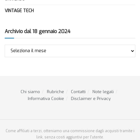
VINTAGE TECH
Archivio dal 18 gennaio 2024
Archivio
dal
18
gennaio
2024
Chi siamo
Rubriche
Contatti
Note legali
Informativa Cookie
Disclaimer e Privacy
Come affiliati a terzi, otteniamo una commissione dagli acquisti tramite i
link, senza costi aggiuntivi per l'utente.