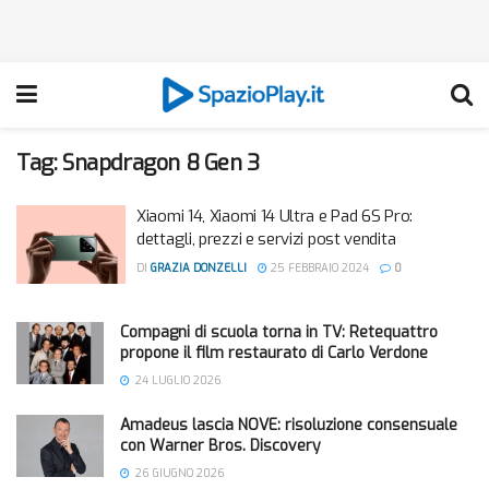
Tag:
Snapdragon 8 Gen 3
Xiaomi 14, Xiaomi 14 Ultra e Pad 6S Pro:
dettagli, prezzi e servizi post vendita
DI
GRAZIA DONZELLI
25 FEBBRAIO 2024
0
Compagni di scuola torna in TV: Retequattro
propone il film restaurato di Carlo Verdone
24 LUGLIO 2026
Amadeus lascia NOVE: risoluzione consensuale
con Warner Bros. Discovery
26 GIUGNO 2026