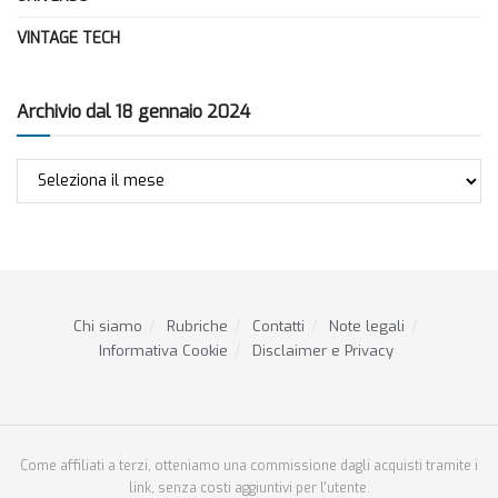
VINTAGE TECH
Archivio dal 18 gennaio 2024
Archivio
dal
18
gennaio
2024
Chi siamo
Rubriche
Contatti
Note legali
Informativa Cookie
Disclaimer e Privacy
Come affiliati a terzi, otteniamo una commissione dagli acquisti tramite i
link, senza costi aggiuntivi per l'utente.