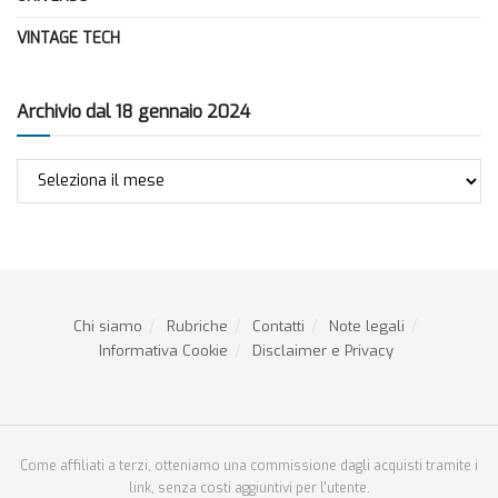
VINTAGE TECH
Archivio dal 18 gennaio 2024
Archivio
dal
18
gennaio
2024
Chi siamo
Rubriche
Contatti
Note legali
Informativa Cookie
Disclaimer e Privacy
Come affiliati a terzi, otteniamo una commissione dagli acquisti tramite i
link, senza costi aggiuntivi per l'utente.