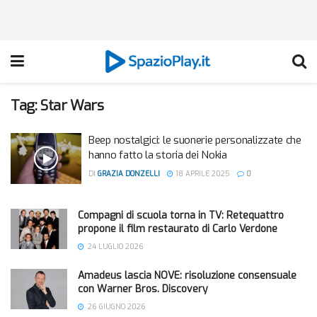
Tag:
Star Wars
Beep nostalgici: le suonerie personalizzate che
hanno fatto la storia dei Nokia
DI
GRAZIA DONZELLI
18 APRILE 2025
0
Compagni di scuola torna in TV: Retequattro
propone il film restaurato di Carlo Verdone
24 LUGLIO 2026
Amadeus lascia NOVE: risoluzione consensuale
con Warner Bros. Discovery
26 GIUGNO 2026