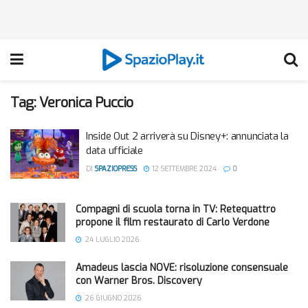
Tag:
Veronica Puccio
Inside Out 2 arriverà su Disney+: annunciata la
data ufficiale
DI
SPAZIOPRESS
12 SETTEMBRE 2024
0
Compagni di scuola torna in TV: Retequattro
propone il film restaurato di Carlo Verdone
24 LUGLIO 2026
Amadeus lascia NOVE: risoluzione consensuale
con Warner Bros. Discovery
26 GIUGNO 2026