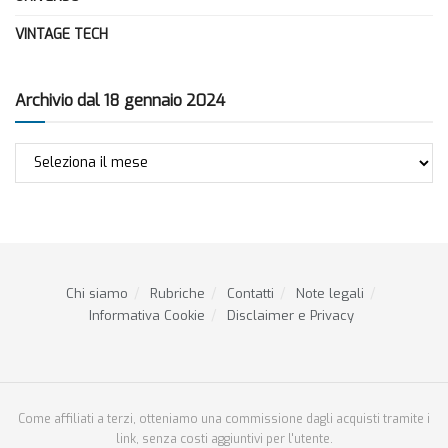
VINTAGE TECH
Archivio dal 18 gennaio 2024
Archivio
dal
18
gennaio
2024
Chi siamo
Rubriche
Contatti
Note legali
Informativa Cookie
Disclaimer e Privacy
Come affiliati a terzi, otteniamo una commissione dagli acquisti tramite i
link, senza costi aggiuntivi per l'utente.