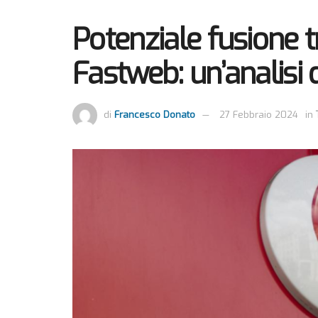
Potenziale fusione t
Fastweb: un’analisi 
di
Francesco Donato
27 Febbraio 2024
in