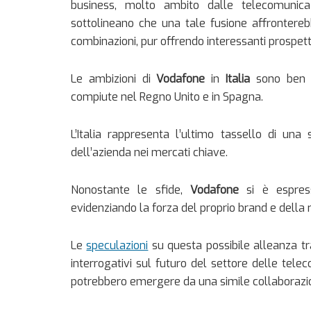
business, molto ambito dalle telecomunicazi
sottolineano che una tale fusione affronterebb
combinazioni, pur offrendo interessanti prospet
Le ambizioni di
Vodafone
in
Italia
sono ben n
compiute nel Regno Unito e in Spagna.
L’Italia rappresenta l’ultimo tassello di una
dell’azienda nei mercati chiave.
Nonostante le sfide,
Vodafone
si è espressa
evidenziando la forza del proprio brand e della re
Le
speculazioni
su questa possibile alleanza t
interrogativi sul futuro del settore delle tele
potrebbero emergere da una simile collaborazi