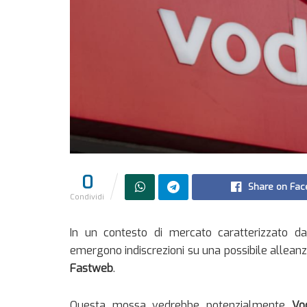
0
Share on Fac
Condividi
In un contesto di mercato caratterizzato da
emergono indiscrezioni su una possibile alleanz
Fastweb
.
Questa mossa vedrebbe potenzialmente
Vo