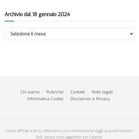
Archivio dal 18 gennaio 2024
Archivio
dal
18
gennaio
2024
Chi siamo
Rubriche
Contatti
Note legali
Informativa Cookie
Disclaimer e Privacy
Come affiliati a terzi, otteniamo una commissione dagli acquisti tramite i
link, senza costi aggiuntivi per l'utente.