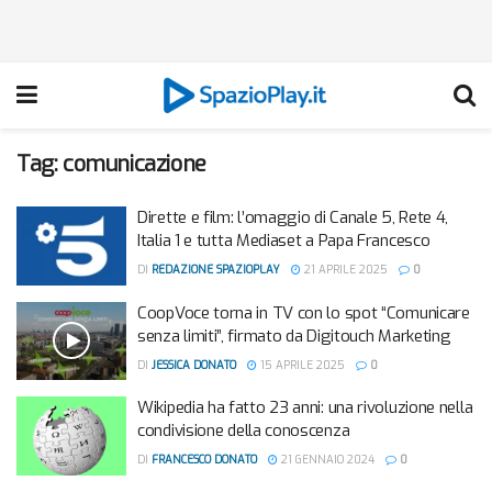
Tag:
comunicazione
Dirette e film: l’omaggio di Canale 5, Rete 4,
Italia 1 e tutta Mediaset a Papa Francesco
DI
REDAZIONE SPAZIOPLAY
21 APRILE 2025
0
CoopVoce torna in TV con lo spot “Comunicare
senza limiti”, firmato da Digitouch Marketing
DI
JESSICA DONATO
15 APRILE 2025
0
Wikipedia ha fatto 23 anni: una rivoluzione nella
condivisione della conoscenza
DI
FRANCESCO DONATO
21 GENNAIO 2024
0