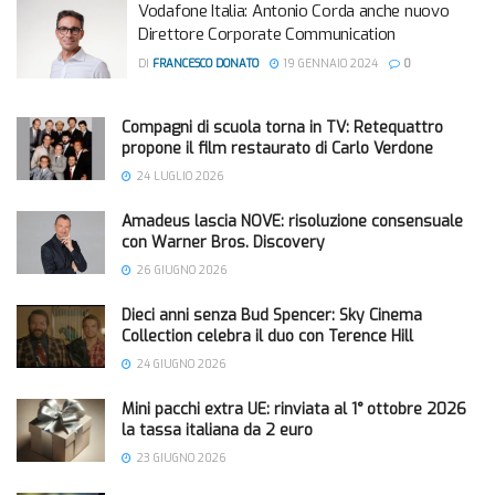
Vodafone Italia: Antonio Corda anche nuovo
Direttore Corporate Communication
DI
FRANCESCO DONATO
19 GENNAIO 2024
0
Compagni di scuola torna in TV: Retequattro
propone il film restaurato di Carlo Verdone
24 LUGLIO 2026
Amadeus lascia NOVE: risoluzione consensuale
con Warner Bros. Discovery
26 GIUGNO 2026
Dieci anni senza Bud Spencer: Sky Cinema
Collection celebra il duo con Terence Hill
24 GIUGNO 2026
Mini pacchi extra UE: rinviata al 1° ottobre 2026
la tassa italiana da 2 euro
23 GIUGNO 2026