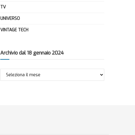
TV
UNIVERSO
VINTAGE TECH
Archivio dal 18 gennaio 2024
Archivio
dal
18
gennaio
2024