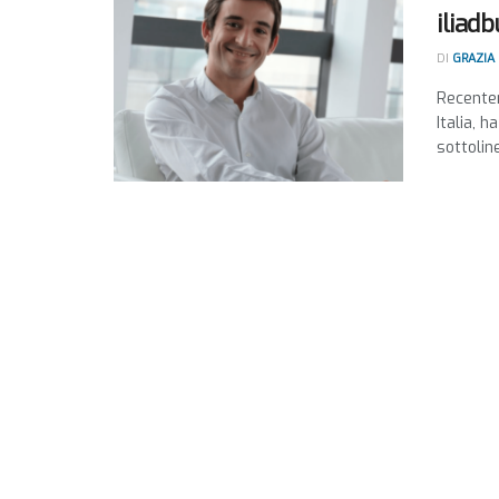
iliadb
DI
GRAZIA
Recentem
Italia, h
sottolin