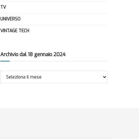
TV
UNIVERSO
VINTAGE TECH
Archivio dal 18 gennaio 2024
Archivio
dal
18
gennaio
2024