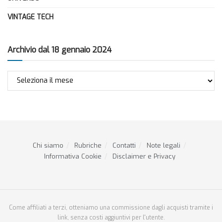
VINTAGE TECH
Archivio dal 18 gennaio 2024
Archivio
dal
18
gennaio
2024
Chi siamo
Rubriche
Contatti
Note legali
Informativa Cookie
Disclaimer e Privacy
Come affiliati a terzi, otteniamo una commissione dagli acquisti tramite i
link, senza costi aggiuntivi per l'utente.