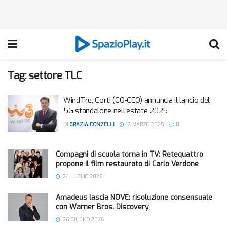
Tag:
settore TLC
WindTre, Corti (CO-CEO) annuncia il lancio del
5G standalone nell’estate 2025
DI
GRAZIA DONZELLI
12 MARZO 2025
0
Compagni di scuola torna in TV: Retequattro
propone il film restaurato di Carlo Verdone
24 LUGLIO 2026
Amadeus lascia NOVE: risoluzione consensuale
con Warner Bros. Discovery
26 GIUGNO 2026