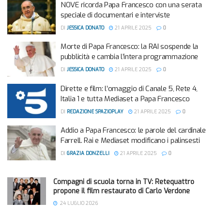
NOVE ricorda Papa Francesco con una serata
speciale di documentari e interviste
DI
JESSICA DONATO
21 APRILE 2025
0
Morte di Papa Francesco: la RAI sospende la
pubblicità e cambia l’intera programmazione
DI
JESSICA DONATO
21 APRILE 2025
0
Dirette e film: l’omaggio di Canale 5, Rete 4,
Italia 1 e tutta Mediaset a Papa Francesco
DI
REDAZIONE SPAZIOPLAY
21 APRILE 2025
0
Addio a Papa Francesco: le parole del cardinale
Farrell. Rai e Mediaset modificano i palinsesti
DI
GRAZIA DONZELLI
21 APRILE 2025
0
Compagni di scuola torna in TV: Retequattro
propone il film restaurato di Carlo Verdone
24 LUGLIO 2026