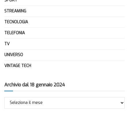
SPORT
STREAMING
TECNOLOGIA
TELEFONIA
TV
UNIVERSO
VINTAGE TECH
Archivio dal 18 gennaio 2024
Archivio
dal
18
gennaio
2024